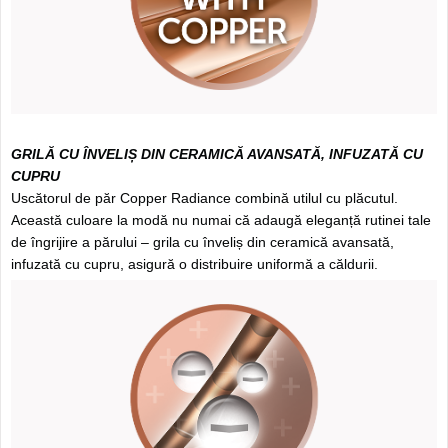
GRILĂ CU ÎNVELIȘ DIN CERAMICĂ AVANSATĂ, INFUZATĂ CU
CUPRU
Uscătorul de păr Copper Radiance combină utilul cu plăcutul.
Această culoare la modă nu numai că adaugă eleganță rutinei tale
de îngrijire a părului – grila cu înveliș din ceramică avansată,
infuzată cu cupru, asigură o distribuire uniformă a căldurii.