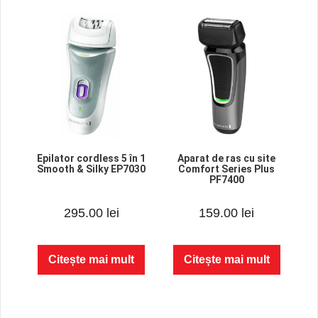
Epilator cordless 5 în 1
Aparat de ras cu site
Smooth & Silky EP7030
Comfort Series Plus
PF7400
0
0
295.00
lei
159.00
lei
o
o
u
u
t
t
o
o
f
f
Citește mai mult
Citește mai mult
5
5