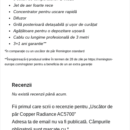
Jet de aer foarte rece
Concentrator pentru uscare rapidă
Difuzor
Grilă posterioară detașabilă și ușor de curățat
Agățătoare pentru o depozitare ușoară
Cablu cu lungime profesională de 3 metri
3+1 ani garantie**
*în comparație cu un uscător de păr Remington standard
**Înregistrează-ți produsul online în termen de 28 de zile pe https://remington-
europe.com/register pentru a beneficia de un an extra garanție
Recenzii
Nu există recenzii până acum.
Fii primul care scrii o recenzie pentru „Uscător de
păr Copper Radiance AC5700”
Adresa ta de email nu va fi publicată.
Câmpurile
obligatorii sunt marcate cu
*