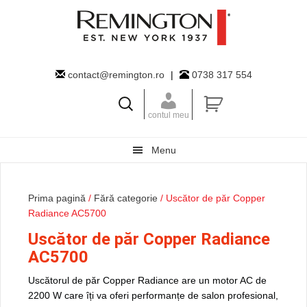
Skip
Skip
Skip
to
to
to
primary
main
primary
navigation
content
sidebar
contact@remington.ro
|
0738 317 554
contul meu
Menu
Prima pagină
/
Fără categorie
/ Uscător de păr Copper
Radiance AC5700
Uscător de păr Copper Radiance
AC5700
Uscătorul de păr Copper Radiance are un motor AC de
2200 W care îți va oferi performanțe de salon profesional,