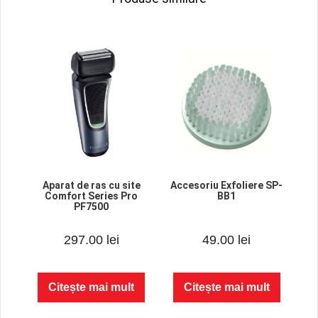
Aparat de ras cu site
Accesoriu Exfoliere SP-
Comfort Series Pro
BB1
PF7500
0
0
297.00
lei
49.00
lei
o
o
u
u
t
t
o
o
f
f
Citește mai mult
Citește mai mult
5
5