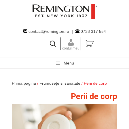
Skip
Skip
Skip
to
to
to
primary
main
primary
navigation
content
sidebar
contact@remington.ro
|
0738 317 554
contul meu
Menu
Prima pagină
/
Frumusețe si sanatate
/ Perii de corp
Perii de corp