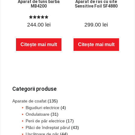
Aparat de tuns barba
Aparat de ras cu site
MB4200
Sensitive Foil SF4880
5.00
0
244.00
lei
299.00
lei
out of 5
o
u
t
o
f
Citește mai mult
Citește mai mult
5
Bara
principală
Categorii produse
Aparate de coafat
(135)
Bigudiuri electrice
(4)
Ondulatoare
(31)
Perii de păr electrice
(17)
Plăci de îndreptat părul
(43)
Uscătoare de păr
(44)