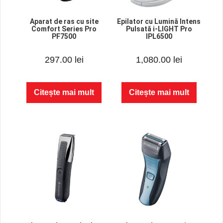
Aparat de ras cu site
Epilator cu Lumină Intens
Comfort Series Pro
Pulsată i-LIGHT Pro
PF7500
IPL6500
0
0
297.00
lei
1,080.00
lei
o
o
u
u
t
t
o
o
f
f
Citește mai mult
Citește mai mult
5
5