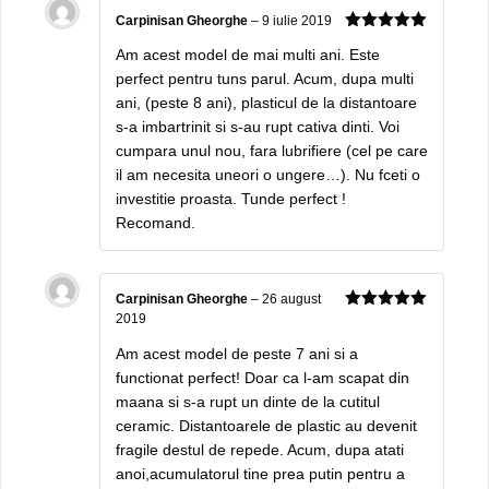
Carpinisan Gheorghe
–
9 iulie 2019
5
out of 5
Am acest model de mai multi ani. Este
perfect pentru tuns parul. Acum, dupa multi
ani, (peste 8 ani), plasticul de la distantoare
s-a imbartrinit si s-au rupt cativa dinti. Voi
cumpara unul nou, fara lubrifiere (cel pe care
il am necesita uneori o ungere…). Nu fceti o
investitie proasta. Tunde perfect !
Recomand.
Carpinisan Gheorghe
–
26 august
2019
5
out of 5
Am acest model de peste 7 ani si a
functionat perfect! Doar ca l-am scapat din
maana si s-a rupt un dinte de la cutitul
ceramic. Distantoarele de plastic au devenit
fragile destul de repede. Acum, dupa atati
anoi,acumulatorul tine prea putin pentru a