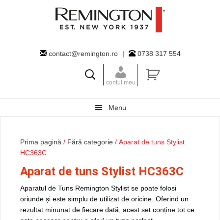
Skip
Skip
Skip
to
to
to
primary
main
primary
navigation
content
sidebar
contact@remington.ro
|
0738 317 554
contul meu
Menu
Prima pagină
/
Fără categorie
/ Aparat de tuns Stylist
HC363C
Aparat de tuns Stylist HC363C
Aparatul de Tuns Remington Stylist se poate folosi
oriunde și este simplu de utilizat de oricine. Oferind un
rezultat minunat de fiecare dată, acest set conține tot ce