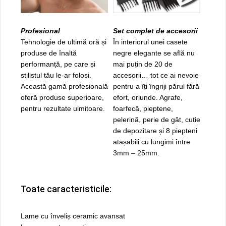
Profesional
Set complet de accesorii
Tehnologie de ultimă oră și
În interiorul unei casete
produse de înaltă
negre elegante se află nu
performanță, pe care și
mai puțin de 20 de
stilistul tău le-ar folosi.
accesorii… tot ce ai nevoie
Această gamă profesională
pentru a îți îngriji părul fără
oferă produse superioare,
efort, oriunde. Agrafe,
pentru rezultate uimitoare.
foarfecă, pieptene,
pelerină, perie de gât, cutie
de depozitare și 8 piepteni
atașabili cu lungimi între
3mm – 25mm.
Toate caracteristicile:
Lame cu înveliș ceramic avansat