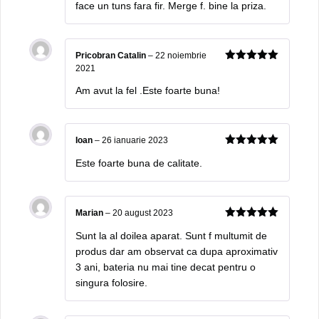
face un tuns fara fir. Merge f. bine la priza.
Pricobran Catalin
–
22 noiembrie
2021
5
out of 5
Am avut la fel .Este foarte buna!
Ioan
–
26 ianuarie 2023
5
out of 5
Este foarte buna de calitate.
Marian
–
20 august 2023
5
out of 5
Sunt la al doilea aparat. Sunt f multumit de
produs dar am observat ca dupa aproximativ
3 ani, bateria nu mai tine decat pentru o
singura folosire.