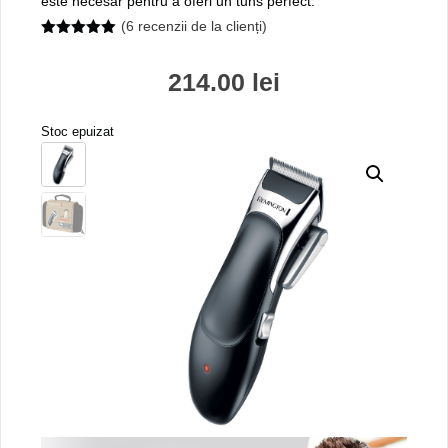
este necesar pentru a oferi un tuns perfect.
(
6
recenzii de la clienți)
5.00
out of
5
214.00
lei
Stoc epuizat