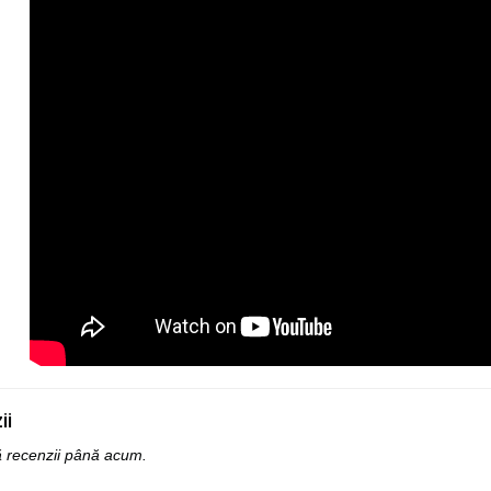
ii
ă recenzii până acum.