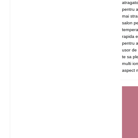
atragato
pentru a
mai stra
salon pe
temperat
rapida e
pentru a
usor de 
te sa pl
multi io
aspect m