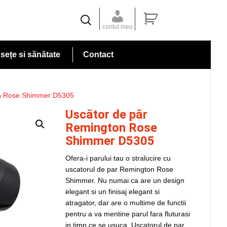
contul meu
ețe si sănătate
Contact
on Rose Shimmer D5305
Uscător de păr
Remington Rose
Shimmer D5305
Ofera-i parului tau o stralucire cu
uscatorul de par Remington Rose
Shimmer. Nu numai ca are un design
elegant si un finisaj elegant si
atragator, dar are o multime de functii
pentru a va mentine parul fara fluturasi
in timp ce se usuca. Uscatorul de par