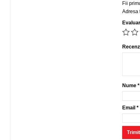
Fii pri
Adresa t
Evalua
Recenz
Nume
*
Email
*