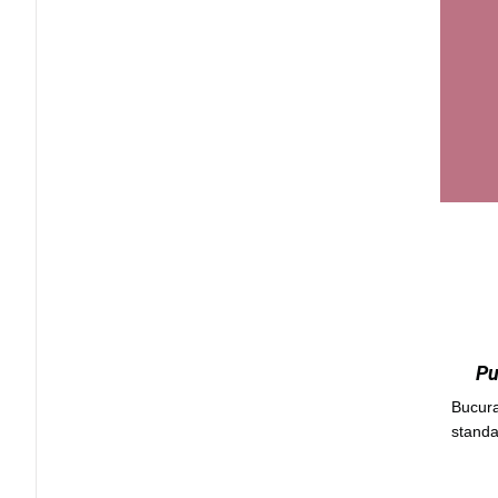
Pu
Bucura
standa