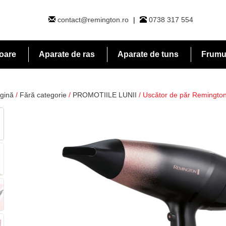
contact@remington.ro
|
0738 317 554
toare
Aparate de ras
Aparate de tuns
Frumus
gină
/
Fără categorie
/
PROMOTIILE LUNII
/ Uscător de păr Remingt