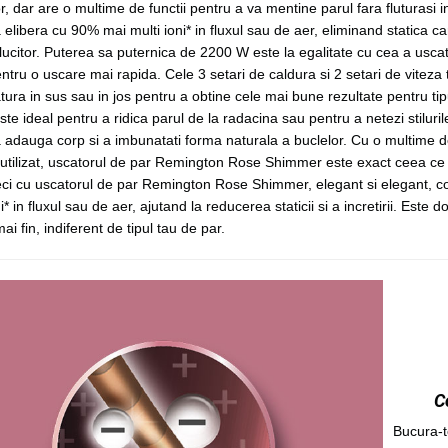
r, dar are o multime de functii pentru a va mentine parul fara fluturasi
 elibera cu 90% mai multi ioni* in fluxul sau de aer, eliminand statica ca
lucitor. Puterea sa puternica de 2200 W este la egalitate cu cea a usca
ntru o uscare mai rapida. Cele 3 setari de caldura si 2 setari de viteza t
ura in sus sau in jos pentru a obtine cele mai bune rezultate pentru ti
ste ideal pentru a ridica parul de la radacina sau pentru a netezi stiluril
 adauga corp si a imbunatati forma naturala a buclelor. Cu o multime de
utilizat, uscatorul de par Remington Rose Shimmer este exact ceea ce ai
eci cu uscatorul de par Remington Rose Shimmer, elegant si elegant, c
ni* in fluxul sau de aer, ajutand la reducerea staticii si a incretirii. Este 
ai fin, indiferent de tipul tau de par.
C
Bucura-t