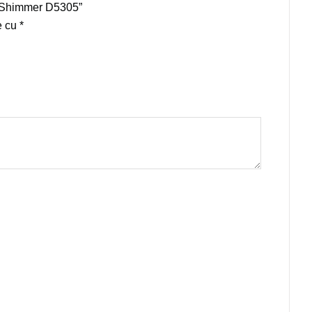
se Shimmer D5305”
e cu
*