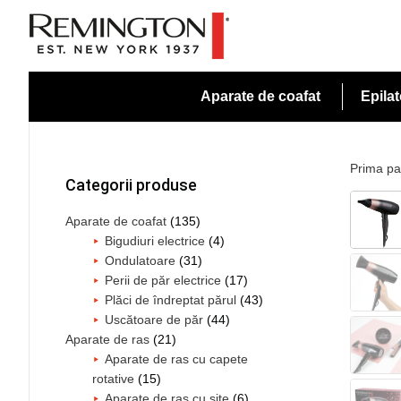
Skip
Skip
Skip
to
to
to
primary
main
primary
navigation
content
sidebar
Aparate de coafat
Epila
Bara
principală
Prima pa
Categorii produse
Aparate de coafat
(135)
Bigudiuri electrice
(4)
Ondulatoare
(31)
Perii de păr electrice
(17)
Plăci de îndreptat părul
(43)
Uscătoare de păr
(44)
Aparate de ras
(21)
Aparate de ras cu capete
rotative
(15)
Aparate de ras cu site
(6)