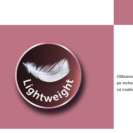
Utilizar
pe inchei
ca coafar