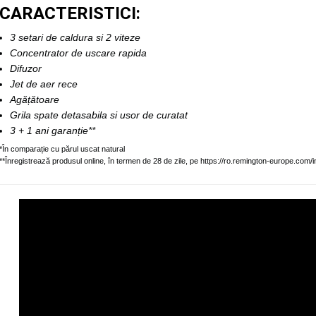
CARACTERISTICI:
3 setari de caldura si 2 viteze
Concentrator de uscare rapida
Difuzor
Jet de aer rece
Agățătoare
Grila spate detasabila si usor de curatat
3 + 1 ani garanție**
*În comparație cu părul uscat natural
**Înregistrează produsul online, în termen de 28 de zile, pe https://ro.remington-europe.com/i