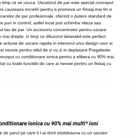
 in timp ce se usuca. Uscatorul de par este special conceput
re cauzeaza incretiri pentru a promova un finisaj mai fin si
toarelor de par profesionale, oferind o putere standard de
e pun in control, astfel incat poti schimba viteza sau
pul tau de par. Un accesoriu concentrator pentru uscare
e mai drepte, in timp ce difuzorul detasabil este perfect
 actiune de uscare rapida in interiorul unui design usor si
 nevoie pentru stilul de zi cu zi in deplasare.Pregateste-
onceput cu conditionare ionica pentru a elibera cu 90% mai
dotat cu toate functiile de care ai nevoie pentru un finisaj cu
onditionare ionica cu 90% mai multi* ioni
e de parul pe care ti l-ai dorit intotdeauna cu un uscator