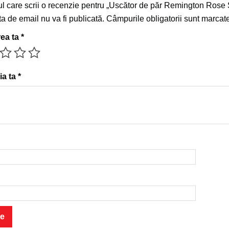
mul care scrii o recenzie pentru „Uscător de păr Remington Ro
a de email nu va fi publicată.
Câmpurile obligatorii sunt marcat
rea ta
*
ia ta
*