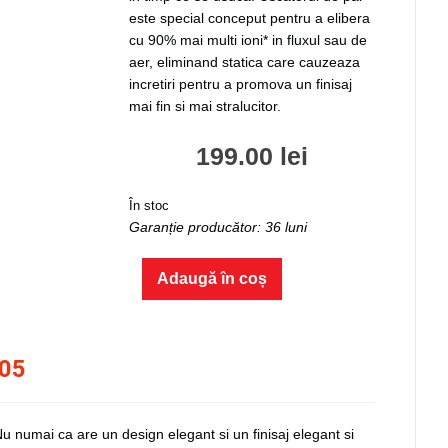
este special conceput pentru a elibera
cu 90% mai multi ioni* in fluxul sau de
aer, eliminand statica care cauzeaza
incretiri pentru a promova un finisaj
mai fin si mai stralucitor.
199.00
lei
În stoc
Garanție producător: 36 luni
Cantitate
Adaugă în coș
Uscător
de
păr
Remington
305
Rose
Shimmer
D5305
 numai ca are un design elegant si un finisaj elegant si