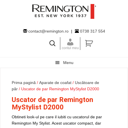
Skip
Skip
Skip
to
to
to
primary
main
primary
navigation
content
sidebar
contact@remington.ro
|
0738 317 554
contul meu
Menu
Prima pagină
/
Aparate de coafat
/
Uscătoare de
păr
/ Uscator de par Remington MyStylist D2000
Uscator de par Remington
MyStylist D2000
Obtineti look-ul pe care il iubiti cu uscatorul de par
Remington My Stylist. Acest uscator compact, dar