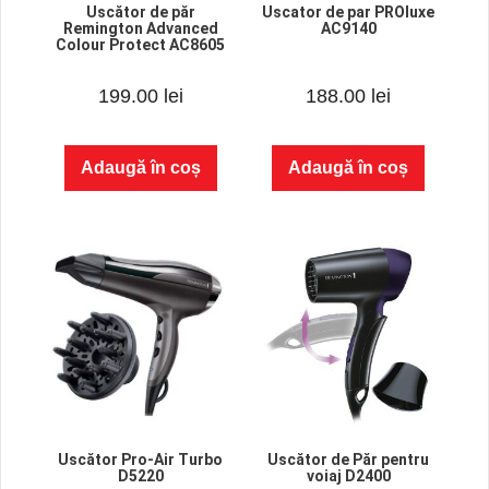
Uscător de păr
Uscator de par PROluxe
Remington Advanced
AC9140
Colour Protect AC8605
0
0
199.00
lei
188.00
lei
o
o
u
u
t
t
o
o
f
f
Adaugă în coș
Adaugă în coș
5
5
Uscător Pro-Air Turbo
Uscător de Păr pentru
D5220
voiaj D2400