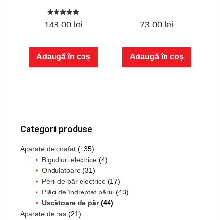
5.00
0
148.00
lei
73.00
lei
out of 5
o
u
t
o
f
Adaugă în coș
Adaugă în coș
5
Bara
principală
Categorii produse
Aparate de coafat
(135)
Bigudiuri electrice
(4)
Ondulatoare
(31)
Perii de păr electrice
(17)
Plăci de îndreptat părul
(43)
Uscătoare de păr
(44)
Aparate de ras
(21)