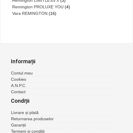
Remington LIMITLESS X
(3)
Remington PROLUXE YOU
(4)
Vara REMINGTON
(16)
Informații
Contul meu
Cookies
A.N.P.C.
Contact
Condiții
Livrare și plată
Returnarea produselor
Garanții
Termeni și condiții