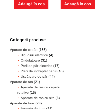
f
f
a
este:
Adaugă în coș
Adaugă în coș
5
5
fost:
99.00 lei.
136.00 lei.
Bara
principală
Categorii produse
Aparate de coafat
(135)
Bigudiuri electrice
(4)
Ondulatoare
(31)
Perii de păr electrice
(17)
Plăci de îndreptat părul
(43)
Uscătoare de păr
(44)
Aparate de ras
(21)
Aparate de ras cu capete
rotative
(15)
Aparate de ras cu site
(6)
Aparate de tuns
(79)
Aparate de tuns
(28)