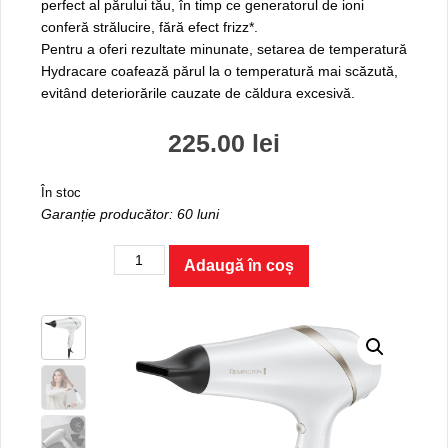
perfect al părului tău, în timp ce generatorul de ioni
conferă strălucire, fără efect frizz*.
Pentru a oferi rezultate minunate, setarea de temperatură
Hydracare coafează părul la o temperatură mai scăzută,
evitând deteriorările cauzate de căldura excesivă.
225.00
lei
În stoc
Garanție producător: 60 luni
Cantitate
Adaugă în coș
Uscător
de
păr
Hydraluxe
AC8901