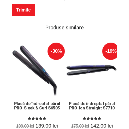
Produse similare
-30%
-19%
Placă de îndreptat părul
Placă de îndreptat părul
PRO-Sleek & Curl S6505
PRO-Ion Straight S7710
5.00
5.00
Prețul
Prețul
Prețul
Prețul
139.00
lei
142.00
lei
199.00
lei
175.00
lei
out of 5
out of 5