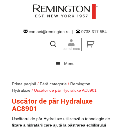
Skip
Skip
Skip
to
to
to
primary
main
primary
navigation
content
sidebar
contact@remington.ro
|
0738 317 554
contul meu
Menu
Prima pagină
/
Fără categorie
/
Remington
Hydraluxe
/ Uscător de păr Hydraluxe AC8901
Uscător de păr Hydraluxe
AC8901
Uscătorul de păr Hydraluxe utilizează o tehnologie de
fixare a hidratării care ajută la păstrarea echilibrului