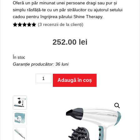
Oferă un păr minunat unei persoane dragi sau pur și
simplu răsfăță-te cu un păr strălucitor cu ajutorul setului
cadou pentru îngrijirea părului Shine Therapy.
(
3
recenzii de la clienți)
5.00
out of
5
252.00
lei
În stoc
Garanție producător: 36 luni
Cantitate
Adaugă în coș
Set
cadou
placă
de
îndreptat
părul
+
uscător
de