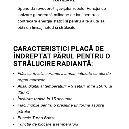
Spune „la revedere!” șuvițelor rebele. Funcția de
ionizare generează milioane de ioni pentru a
contracara energia static[ și pentru a te ajuta să
obții un finisaj neted și strălucitor.
CARACTERISTICI PLACĂ DE
ÎNDREPTAT PĂRUL PENTRU O
STRĂLUCIRE RADIANTĂ:
Plăci cu înveliș ceramic avansat, infuzate cu ulei de
argan marocan
Afișaj digital al temperaturii – 9 setări, între 150°C și
230°C
Încălzire rapidă în 15 secunde
Plăci mobile pentru o presiune uniformă asupra
părului
Funcție Turbo Boost
Funcție de blocare a temperaturii