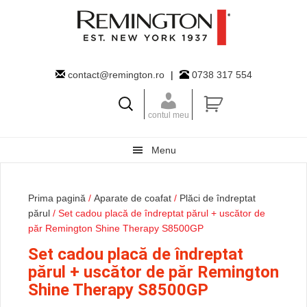
Skip
Skip
Skip
to
to
to
primary
main
primary
navigation
content
sidebar
contact@remington.ro
|
0738 317 554
contul meu
Menu
Prima pagină
/
Aparate de coafat
/
Plăci de îndreptat
părul
/ Set cadou placă de îndreptat părul + uscător de
păr Remington Shine Therapy S8500GP
Set cadou placă de îndreptat
părul + uscător de păr Remington
Shine Therapy S8500GP