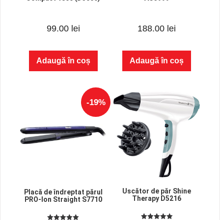
0
0
99.00
lei
188.00
lei
o
o
u
u
t
t
o
o
f
f
Adaugă în coș
Adaugă în coș
5
5
-19%
Uscător de păr Shine
Placă de îndreptat părul
Therapy D5216
PRO-Ion Straight S7710