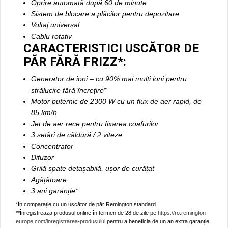
Oprire automată după 60 de minute
Sistem de blocare a plăcilor pentru depozitare
Voltaj universal
Cablu rotativ
CARACTERISTICI USCĂTOR DE
PĂR FĂRĂ FRIZZ*:
Generator de ioni – cu 90% mai mulți ioni pentru
strălucire fără încrețire*
Motor puternic de 2300 W cu un flux de aer rapid, de
85 km/h
Jet de aer rece pentru fixarea coafurilor
3 setări de căldură / 2 viteze
Concentrator
Difuzor
Grilă spate detașabilă, ușor de curățat
Agățătoare
3 ani garanție*
*În comparație cu un uscător de păr Remington standard
**Înregistreaza produsul online în termen de 28 de zile pe
https://ro.remington-
europe.com/inregistrarea-produsului
pentru a beneficia de un an extra garanție