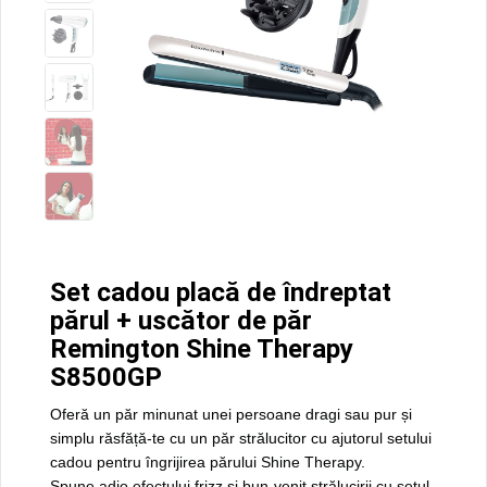
păr
Remington
Shine
Therapy
S8500GP
Set cadou placă de îndreptat
părul + uscător de păr
Remington Shine Therapy
S8500GP
Oferă un păr minunat unei persoane dragi sau pur și
simplu răsfăță-te cu un păr strălucitor cu ajutorul setului
cadou pentru îngrijirea părului Shine Therapy.
Spune adio efectului frizz și bun-venit strălucirii cu setul