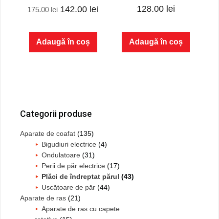
5.00
5.00
128.00
lei
Prețul
Prețul
142.00
lei
175.00
lei
out of 5
out of 5
inițial
curent
a
este:
Adaugă în coș
Adaugă în coș
fost:
142.00 lei.
175.00 lei.
Bara
principală
Categorii produse
Aparate de coafat
(135)
Bigudiuri electrice
(4)
Ondulatoare
(31)
Perii de păr electrice
(17)
Plăci de îndreptat părul
(43)
Uscătoare de păr
(44)
Aparate de ras
(21)
Aparate de ras cu capete