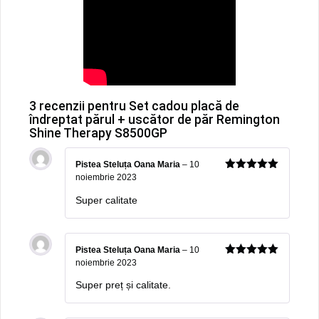
3 recenzii pentru
Set cadou placă de
îndreptat părul + uscător de păr Remington
Shine Therapy S8500GP
Pistea Steluța Oana Maria
–
10
noiembrie 2023
5
out of 5
Super calitate
Pistea Steluța Oana Maria
–
10
noiembrie 2023
5
out of 5
Super preț și calitate.