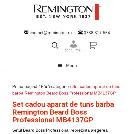
Skip
Skip
Skip
to
to
to
primary
main
primary
navigation
content
sidebar
contact@remington.ro
|
0738 317 554
contul meu
Menu
Prima pagină
/
Fără categorie
/ Set cadou aparat de tuns
barba Remington Beard Boss Professional MB4137GP
Set cadou aparat de tuns barba
Remington Beard Boss
Professional MB4137GP
Setul Beard Boss Professional reprezintă alegerea