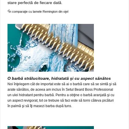
stare perfectă de fiecare dată.
*În comparaţie cu lamele Remington din oţel
O barbă strălucitoare, hidratată şi cu aspect sănătos
Noi înţelegem cât de importat este să ai o barbă care să se simtă şi să
arate sănătos, de aceea am inclus în Setul Beard Boss Professional
un ulei hidratant pentru barbă. Pentru a obţine o barbă aranjată şi cu
un aspect revigorat, tot ce trebuie să faci este să torni câteva picături
în palmă şi să îţi masezi barba după tuns.