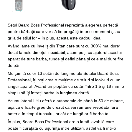
Setul Beard Boss Professional reprezintă alegerea perfectă
pentru bărbaţii care vor să fie pregătiţi în orice moment şi au
grijă de stilul lor – în plus, acesta este cadoul ideal.
Având lame cu înveliş din Titan care sunt cu 300% mai dure*
decât lamele din oţel inoxidabil, acum poţi, cu ajutorul acestui
aparat de tuns barba, tunde şi defini până şi cele mai dure fire
de păr.
Mulţumită celor 13 setări de lungime ale Setului Beard Boss
Professional, îţi poţi crea o mulţime de stiluri şi look-uri cu un
singur aparat. Având un pieptăn cu setări între 1,5 şi 18 mm, e
simplu să îţi întreţii barba la lungimea dorită.
Acumulatorul Litiu oferă o autonomie de până la 50 de minute,
aşa că e foarte greu de crezut că vei rămâne vreodată fără
baterie în timpul tunsului, oricât de lungă ar fi barba ta.
În plus, Beard Boss Professional are o lamă lavabilă care
poate fi curăţată cu uşurinţă între utilizări, astfel va fi într-o