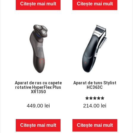
Citește mai mult
Citește mai mult
5
Aparat de ras cu capete
Aparat de tuns Stylist
rotative HyperFlex Plus
HC363C
XR1350
0
5.00
449.00
lei
214.00
lei
o
out of 5
u
t
o
f
Citește mai mult
Citește mai mult
5