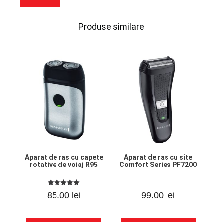
Produse similare
Aparat de ras cu capete
Aparat de ras cu site
rotative de voiaj R95
Comfort Series PF7200
5.00
0
85.00
lei
99.00
lei
out of 5
o
u
t
o
f