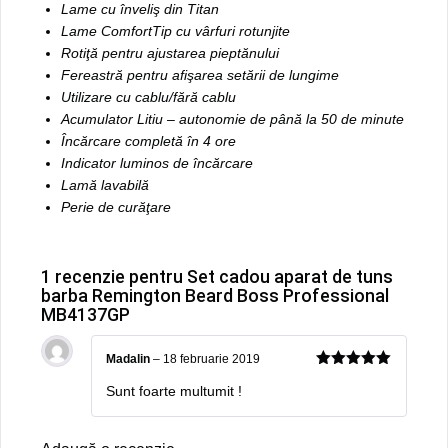
Lame cu înveliş din Titan
Lame ComfortTip cu vârfuri rotunjite
Rotiţă pentru ajustarea pieptănului
Fereastră pentru afişarea setării de lungime
Utilizare cu cablu/fără cablu
Acumulator Litiu – autonomie de până la 50 de minute
Încărcare completă în 4 ore
Indicator luminos de încărcare
Lamă lavabilă
Perie de curăţare
1 recenzie pentru
Set cadou aparat de tuns
barba Remington Beard Boss Professional
MB4137GP
Madalin
–
18 februarie 2019
5
out of 5
Sunt foarte multumit !