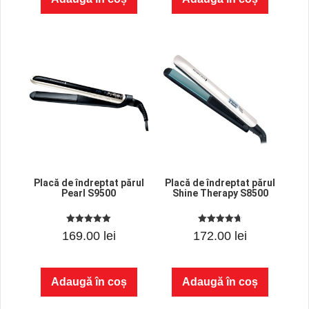
fost:
149.00 lei.
187.00 lei.
Placă de îndreptat părul
Placă de îndreptat părul
Pearl S9500
Shine Therapy S8500
5.00
4.75
169.00
lei
172.00
lei
out of 5
out of 5
Adaugă în coș
Adaugă în coș