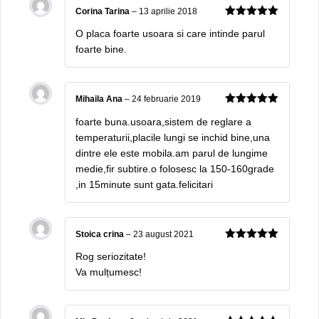
Corina Tarina
–
13 aprilie 2018
5
out of 5
O placa foarte usoara si care intinde parul
foarte bine.
Mihaila Ana
–
24 februarie 2019
5
out of 5
foarte buna.usoara,sistem de reglare a
temperaturii,placile lungi se inchid bine,una
dintre ele este mobila.am parul de lungime
medie,fir subtire.o folosesc la 150-160grade
,in 15minute sunt gata.felicitari
Stoica crina
–
23 august 2021
5
out of 5
Rog seriozitate!
Va mulțumesc!