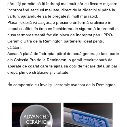
părul îți permite să îți îndrepți mai mult păr cu fiecare mișcare,
încorporând secțiuni mai late, direct de la rădăcini și până la
vârfuri, ajutându-te să te pregătești mult mai rapid.
Placa flexibilă va asigura o presiune uniformă și aliniere în
timpul coafării, în timp ce închiderea de siguranță împreună cu
husa termorezistentă fac din placa de îndreptat părul PRO-
Ceramic Ultra de la Remington partenerul ideal pentru
călătorii.
Această placă de îndreptat părul de nouă generație face parte
din Colecția Pro de la Remington, o gamă revoluționară de
aparate de coafat care te ajută să obții de fiecare dată un păr
drept, plin de strălucire și vitalitate.
*În comparație cu învelișul ceramic avansat de la Remington