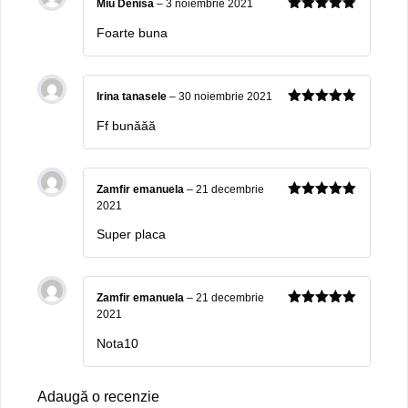
Miu Denisa
–
3 noiembrie 2021
5
out of 5
Foarte buna
Irina tanasele
–
30 noiembrie 2021
5
out of 5
Ff bunăăă
Zamfir emanuela
–
21 decembrie
2021
5
out of 5
Super placa
Zamfir emanuela
–
21 decembrie
2021
5
out of 5
Nota10
Adaugă o recenzie