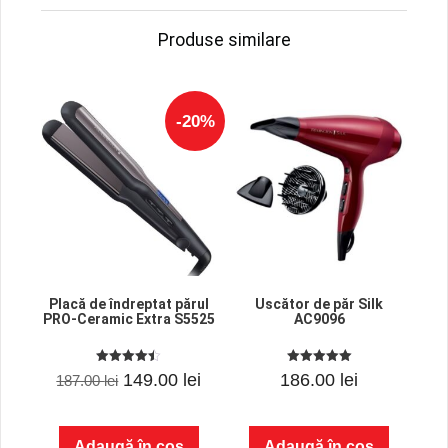
Produse similare
-20%
Placă de îndreptat părul
Uscător de păr Silk
PRO-Ceramic Extra S5525
AC9096
4.46
5.00
Prețul
Prețul
149.00
lei
186.00
lei
187.00
lei
out of 5
out of 5
inițial
curent
a
este:
Adaugă în coș
Adaugă în coș