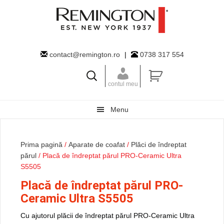
Skip
Skip
Skip
to
to
to
primary
main
primary
navigation
content
sidebar
contact@remington.ro
|
0738 317 554
contul meu
Menu
Prima pagină
/
Aparate de coafat
/
Plăci de îndreptat
părul
/ Placă de îndreptat părul PRO-Ceramic Ultra
S5505
Placă de îndreptat părul PRO-
Ceramic Ultra S5505
Cu ajutorul plăcii de îndreptat părul PRO-Ceramic Ultra