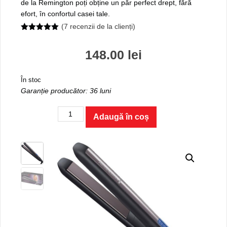
de la Remington poți obține un păr perfect drept, fără
efort, în confortul casei tale.
(
7
recenzii de la clienți)
5.00
out of
5
148.00
lei
În stoc
Garanție producător: 36 luni
Cantitate
Adaugă în coș
Placă
de
îndreptat
părul
PRO-
Ceramic
Ultra
S5505