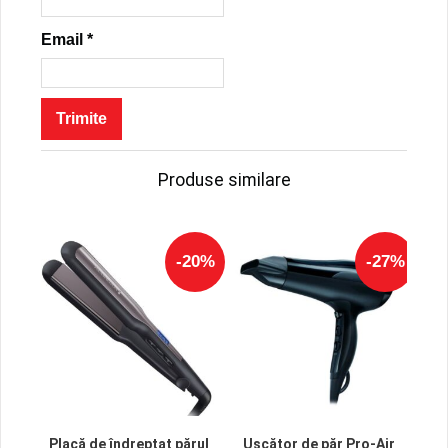
Email
*
Produse similare
-20%
-27%
Placă de îndreptat părul
Uscător de păr Pro-Air