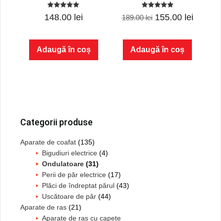
5.00
5.00
Prețul
Prețul
148.00
lei
155.00
lei
189.00
lei
out of 5
out of 5
inițial
curent
a
este:
Adaugă în coș
Adaugă în coș
fost:
155.00 
189.00 lei.
Bara
principală
Categorii produse
Aparate de coafat
(135)
Bigudiuri electrice
(4)
Ondulatoare
(31)
Perii de păr electrice
(17)
Plăci de îndreptat părul
(43)
Uscătoare de păr
(44)
Aparate de ras
(21)
Aparate de ras cu capete