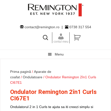
Skip
Skip
Skip
to
to
to
primary
main
primary
navigation
content
sidebar
contact@remington.ro
|
0738 317 554
contul meu
Menu
Prima pagină
/
Aparate de
coafat
/
Ondulatoare
/ Ondulator Remington 2în1 Curls
CI67E1
Ondulator Remington 2în1 Curls
CI67E1
Ondulatorul 2 in 1 Curls te ajuta sa iti creezi simplu si