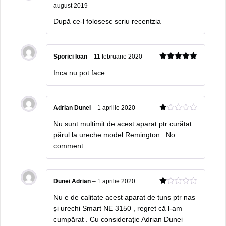
august 2019
4
out of
5
După ce-l folosesc scriu recentzia
Sporici Ioan
–
11 februarie 2020
5
out of 5
Inca nu pot face.
Adrian Dunei
–
1 aprilie 2020
1
Nu sunt mulțimit de acest aparat ptr curățat
ou
t
părul la ureche model Remington . No
of
comment
5
Dunei Adrian
–
1 aprilie 2020
1
Nu e de calitate acest aparat de tuns ptr nas
ou
t
și urechi Smart NE 3150 , regret că l-am
of
cumpărat . Cu considerație Adrian Dunei
5