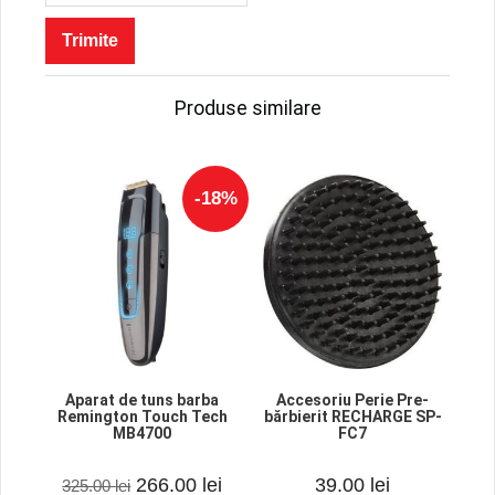
Produse similare
-18%
Aparat de tuns barba
Accesoriu Perie Pre-
Remington Touch Tech
bărbierit RECHARGE SP-
MB4700
FC7
0
0
Prețul
Prețul
266.00
lei
39.00
lei
325.00
lei
o
o