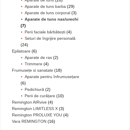
Aparate de tuns
(28)
Aparate de tuns barba
(29)
Aparate de tuns corporal
(3)
Aparate de tuns nas/urechi
(7)
Perii faciale bărbătești
(4)
Seturi de îngrijire personală
(24)
Epilatoare
(6)
Aparate de ras
(2)
Trimmere
(4)
Frumusețe si sanatate
(18)
Aparate pentru înfrumusețare
(6)
Pedichiură
(2)
Perii de curățare
(10)
Remington AIRvive
(4)
Remington LIMITLESS X
(3)
Remington PROLUXE YOU
(4)
Vara REMINGTON
(16)