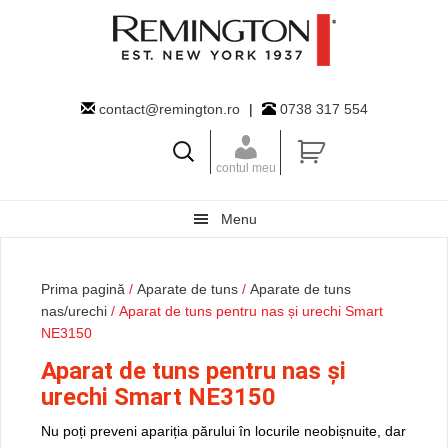
Skip
Skip
Skip
to
to
to
primary
main
primary
navigation
content
sidebar
contact@remington.ro
|
0738 317 554
contul meu
Menu
Prima pagină
/
Aparate de tuns
/
Aparate de tuns
nas/urechi
/ Aparat de tuns pentru nas și urechi Smart
NE3150
Aparat de tuns pentru nas și
urechi Smart NE3150
Nu poți preveni apariția părului în locurile neobișnuite, dar