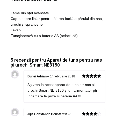
Lame din oțel avansate
Cap tundere liniar pentru tăierea facilă a părului din nas,
urechi și sprâncene
Lavabil
Funcționează cu o baterie AA (neinclusă)
5 recenzii pentru
Aparat de tuns pentru nas
și urechi Smart NE3150
Dunei Adrian
–
14 februarie 2018
5
out of 5
Aș vrea la acest aparat de tuns ptr nas și
urechi Smart NE 3150 și un alimentator ptr
încărcare la priză și baterie AA !!!
Jijie Constantin Constantin
–
5