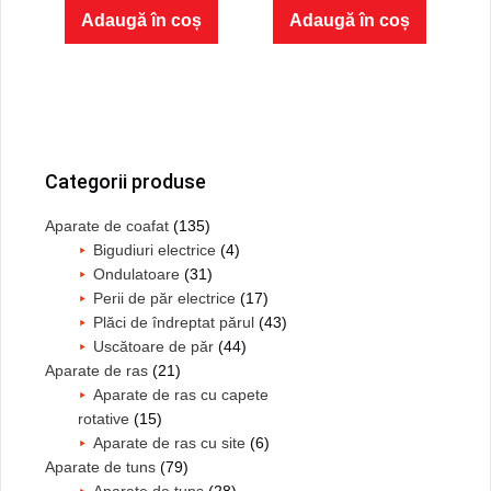
f
Adaugă în coș
Adaugă în coș
5
Bara
principală
Categorii produse
Aparate de coafat
(135)
Bigudiuri electrice
(4)
Ondulatoare
(31)
Perii de păr electrice
(17)
Plăci de îndreptat părul
(43)
Uscătoare de păr
(44)
Aparate de ras
(21)
Aparate de ras cu capete
rotative
(15)
Aparate de ras cu site
(6)
Aparate de tuns
(79)