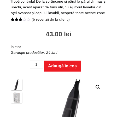
îl poți controla! De la sprâncene și până la părul din nas și
urechi, acest aparat de tuns util, cu ajutorul lamelor din
oțel avansat și capului lavabil, acoperă toate aceste zone.
(
5
recenzii de la clienți)
3.20
out of
5
43.00
lei
În stoc
Garanție producător: 24 luni
Cantitate
Adaugă în coș
Aparat
de
tuns
pentru
nas
și
urechi
Smart
NE3150