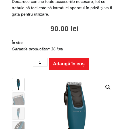
Deoarece contine toate accesoriile necesare, tot ce
trebuie să faci este să introduci aparatul în priză și va fi
gata pentru utilizare.
90.00
lei
În stoc
Garanție producător: 36 luni
Cantitate
Adaugă în coș
Aparat
de
tuns
parul
APPRENTICE
HC5020