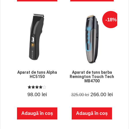
fost:
66.00 lei.
73.00 lei.
-18%
Aparat de tuns Alpha
Aparat de tuns barba
HC5150
Remington Touch Tech
MB4700
4.00
0
Prețul
Prețul
98.00
lei
266.00
lei
325.00
lei
out of 5
o
u
inițial
curent
t
o
f
a
este:
Adaugă în coș
Adaugă în coș
5
fost:
266.00 
325.00 lei.