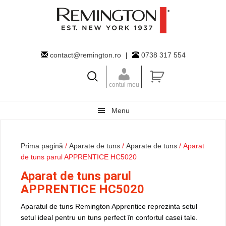
Skip
Skip
Skip
to
to
to
primary
main
primary
navigation
content
sidebar
contact@remington.ro
|
0738 317 554
contul meu
Menu
Prima pagină
/
Aparate de tuns
/
Aparate de tuns
/ Aparat
de tuns parul APPRENTICE HC5020
Aparat de tuns parul
APPRENTICE HC5020
Aparatul de tuns Remington Apprentice reprezinta setul
setul ideal pentru un tuns perfect în confortul casei tale.