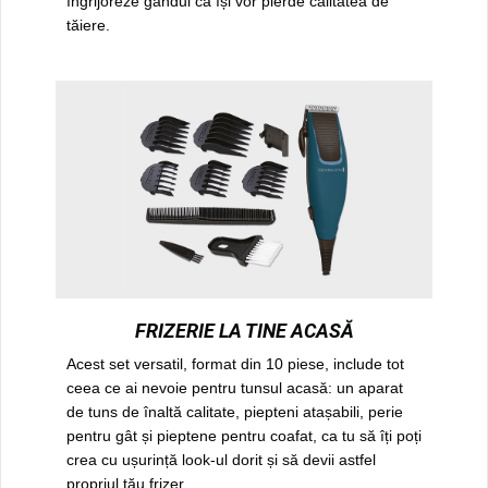
îngrijoreze gândul că își vor pierde calitatea de
tăiere.
FRIZERIE LA TINE ACASĂ
Acest set versatil, format din 10 piese, include tot
ceea ce ai nevoie pentru tunsul acasă: un aparat
de tuns de înaltă calitate, piepteni atașabili, perie
pentru gât și pieptene pentru coafat, ca tu să îți poți
crea cu ușurință look-ul dorit și să devii astfel
propriul tău frizer.