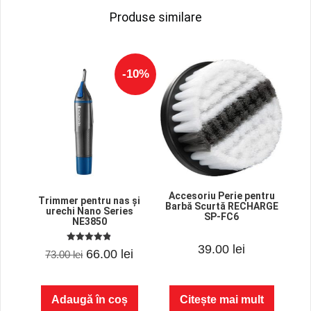
Produse similare
-10%
Accesoriu Perie pentru
Trimmer pentru nas și
Barbă Scurtă RECHARGE
urechi Nano Series
SP-FC6
NE3850
0
39.00
lei
4.80
Prețul
Prețul
66.00
lei
o
73.00
lei
out of 5
u
t
inițial
curent
o
f
a
este:
5
Adaugă în coș
Citește mai mult