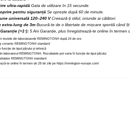
zire ultra-rapidă
Gata de utilizare în 15 secunde.
oprire pentru siguranță
Se oprește după 60 de minute.
une universală 120–240 V
Creează-ți stilul, oriunde ai călători.
 extra-lung de 3m
Bucură-te de o libertate de mișcare sporită când îți
 Garanție (+1⁷):
5 Ani Garanție, plus înregistrează-te online în termen 
 în testele din laboratoarele REMINGTON® după 24 de ore.
eliș ceramic REMINGTON® standard
n funcție de tipul părului și tehnică
 din laboratorul REMINGTON®. Rezultatele pot varia în funcție de tipul părului
ondulator REMINGTON® standard
rează-te online în termen de 28 de zile pe https://remington-europe.com/