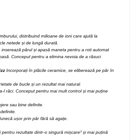
 tamburului, distribuind milioane de ioni care ajută la
ucle netede și de lungă durată.
u inserează părul și apasă maneta pentru a roti automat
moasă. Conceput pentru a elimina nevoia de a răsuci
rizz
Incorporați în plăcile ceramice, se eliberează pe păr în
etate de bucle și un rezultat mai natural.
a-l răci. Conceput pentru mai mult control și mai puține
jere sau bine definite.
definite.
unecă ușor prin păr fără să agațe.
i pentru rezultate dintr-o singură mișcare³ și mai puțină