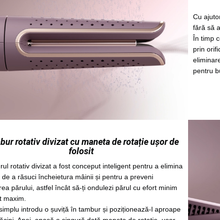
Cu ajutor
fără să a
În timp c
prin orif
eliminare
pentru b
ur rotativ divizat cu maneta de rotație ușor de
folosit
ul rotativ divizat a fost conceput inteligent pentru a elimina
 de a răsuci încheietura mâinii și pentru a preveni
rea părului, astfel încât să-ți ondulezi părul cu efort minim
ct maxim.
 simplu introdu o șuviță în tambur și poziționează-l aproape