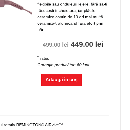
flexibile sau onduleuri lejere, fără să-ți
răsucești încheietura, iar plăcile
ceramice conțin de 10 ori mai multă
ceramică², alunecând fără efort prin
păr.
Prețul
Prețul
449.00
lei
499.00
lei
inițial
curent
În stoc
Garanție producător: 60 luni
a
este:
fost:
449.00 l
Cantitate
Adaugă în coș
Ondulator
499.00 lei.
Rotativ
AIRvive™
CI8930
orului rotativ REMINGTON® AIRvive™.