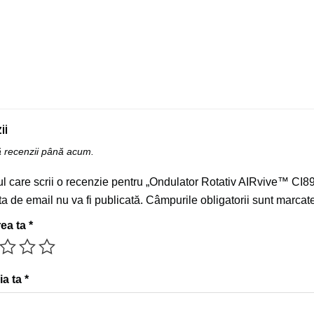
ii
ă recenzii până acum.
ul care scrii o recenzie pentru „Ondulator Rotativ AIRvive™ CI8
a de email nu va fi publicată.
Câmpurile obligatorii sunt marcat
rea ta
*
ia ta
*