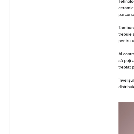
Tehnolog
ceramic 
parcursul
Tamburul
trebuie 
pentru u
Ai contr
să poți 
treptat 
Învelișu
distribu