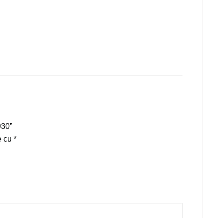
930”
e cu
*