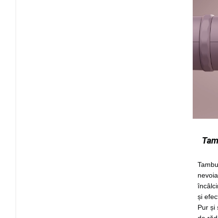
Tamb
Tambur
nevoia
încâlci
și efe
Pur și