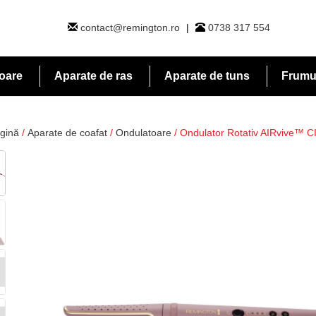
contact@remington.ro
|
0738 317 554
toare
Aparate de ras
Aparate de tuns
Frumus
gină
/
Aparate de coafat
/
Ondulatoare
/ Ondulator Rotativ AIRvive™ C