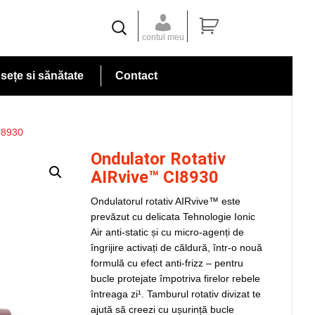
contul meu
ețe si sănătate
Contact
I8930
Ondulator Rotativ
AIRvive™ CI8930
Ondulatorul rotativ AIRvive™ este
prevăzut cu delicata Tehnologie Ionic
Air anti-static și cu micro-agenți de
îngrijire activați de căldură, într-o nouă
formulă cu efect anti-frizz – pentru
bucle protejate împotriva firelor rebele
întreaga zi¹. Tamburul rotativ divizat te
ajută să creezi cu ușurință bucle