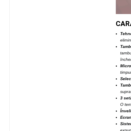
CAR
Tehno
elimin
Tambu
tambu
închei
Micro
timpul
Selec
Tambu
supraf
3 set
O temp
Învel
Ecra
Siste
expun