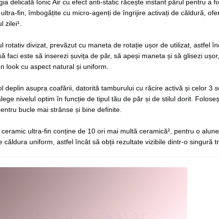
ia delicată Ionic Air cu efect anti-static răcește instant părul pentru a f
ultra-fin, îmbogățite cu micro-agenți de îngrijire activați de căldură, ofe
 zilei¹.
 rotativ divizat, prevăzut cu maneta de rotație ușor de utilizat, astfel î
să faci este să inserezi șuvița de păr, să apeși maneta și să glisezi ușor,
n look cu aspect natural și uniform.
ol deplin asupra coafării, datorită tamburului cu răcire activă și celor 3
alege nivelul optim în funcție de tipul tău de păr și de stilul dorit. Folo
pentru bucle mai strânse și bine definite.
l ceramic ultra-fin conține de 10 ori mai multă ceramică², pentru o alune
ie căldura uniform, astfel încât să obții rezultate vizibile dintr-o singură