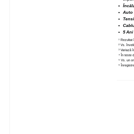
Încăl
Auto 
Tensi
Cablu
5 Ani
¹ Rezultat
² Vs. înv
³ Variază î
⁴ În teste
⁵ Vs. un 
⁶ Înregist