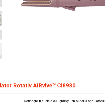
lator Rotativ AIRvive™ CI8930
Definește-ți buclele cu ușurință, cu ajutorul ondulat