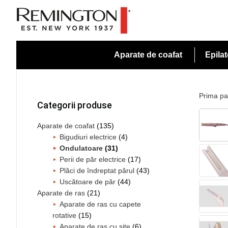
Skip
Skip
Skip
to
to
to
primary
main
primary
navigation
content
sidebar
Aparate de coafat
Epila
Bara
principală
Prima pa
Categorii produse
Aparate de coafat
(135)
Bigudiuri electrice
(4)
Ondulatoare
(31)
Perii de păr electrice
(17)
Plăci de îndreptat părul
(43)
Uscătoare de păr
(44)
Aparate de ras
(21)
Aparate de ras cu capete
rotative
(15)
Aparate de ras cu site
(6)