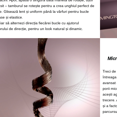
ăcini. Apoi, apasă o singură dată maneta de rotație, ușor
osit – tamburul se rotește pentru a crea unghiul perfect de
e. Glisează lent și uniform până la vârfuri pentru bucle
se și elastice.
iar să alternezi direcția fiecărei bucle cu ajutorul
rului de direcție, pentru un look natural și dinamic.
Micr
Treci de 
întreaga
avansat d
porii mi
acești ag
trecere. 
și a fact
parcursul