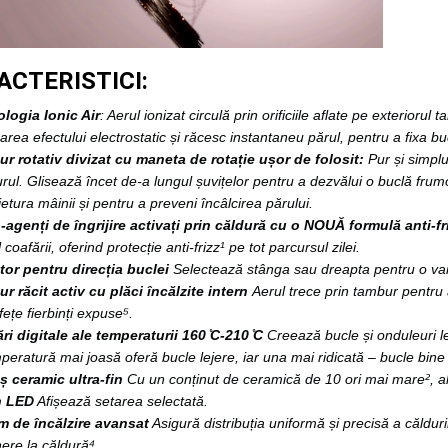
ACTERISTICI:
logia Ionic Air
: Aerul ionizat circulă prin orificiile aflate pe exteriorul
area efectului electrostatic și răcesc instantaneu părul, pentru a fixa b
r rotativ divizat cu maneta de rotație ușor de folosit:
Pur și simpl
rul. Glisează încet de-a lungul șuvițelor pentru a dezvălui o buclă fru
etura mâinii și pentru a preveni încâlcirea părului.
-agenți de îngrijire activați prin căldură cu o NOUĂ formulă anti-f
 coafării, oferind protecție anti-frizz¹ pe tot parcursul zilei.
tor pentru direcția buclei
Selectează stânga sau dreapta pentru o vari
r răcit activ cu plăci încălzite intern
Aerul trece prin tambur pentru 
ețe fierbinți expuse⁵.
ări digitale ale temperaturii 160 ̊C-210 ̊C
Creează bucle și onduleuri le
eratură mai joasă oferă bucle lejere, iar una mai ridicată – bucle bine 
iș ceramic ultra-fin
Cu un conținut de ceramică de 10 ori mai mare², al
n LED
Afișează setarea selectată.
m de încălzire avansat
Asigură distribuția uniformă și precisă a călduri
ere la căldură⁴.