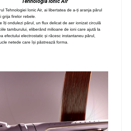
Tehnologia Ionic Air
ul Tehnologiei Ionic Air, ai libertatea de a-ți aranja părul
i grija firelor rebele.
e îți ondulezi părul, un flux delicat de aer ionizat circulă
iciile tamburului, eliberând milioane de ioni care ajută la
a efectului electrostatic și răcesc instantaneu părul,
ucle netede care își păstrează forma.