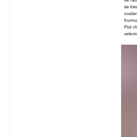
de răd
de fol
coafar
frumoa
Poți ch
selecto