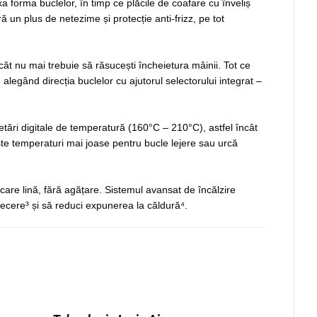
ixa forma buclelor, în timp ce plăcile de coafare cu înveliș
ră un plus de netezime și protecție anti-frizz, pe tot
ncât nu mai trebuie să răsucești încheietura mâinii. Tot ce
 alegând direcția buclelor cu ajutorul selectorului integrat –
 setări digitale de temperatură (160°C – 210°C), astfel încât
sește temperaturi mai joase pentru bucle lejere sau urcă
care lină, fără agățare. Sistemul avansat de încălzire
 trecere³ și să reduci expunerea la căldură⁴.