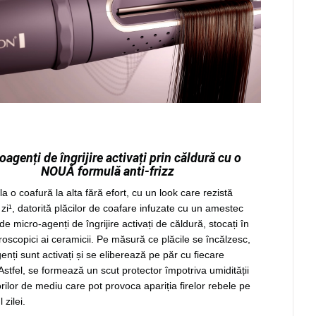
oagenți de îngrijire activați prin căldură cu o
NOUĂ formulă anti-frizz
la o coafură la alta fără efort, cu un look care rezistă
 zi¹, datorită plăcilor de coafare infuzate cu un amestec
e micro-agenți de îngrijire activați de căldură, stocați în
croscopici ai ceramicii. Pe măsură ce plăcile se încălzesc,
enți sunt activați și se eliberează pe păr cu fiecare
Astfel, se formează un scut protector împotriva umidității
orilor de mediu care pot provoca apariția firelor rebele pe
 zilei.