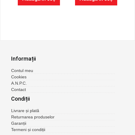
fost:
185.00 
207.00 lei.
Informații
Contul meu
Cookies
A.N.P.C.
Contact
Condiții
Livrare și plată
Returnarea produselor
Garanții
Termeni și condiții