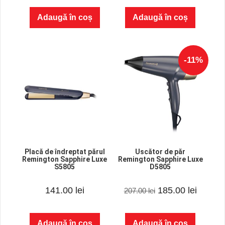
o
o
f
f
Adaugă în coș
Adaugă în coș
5
5
-11%
Placă de îndreptat părul
Uscător de păr
Remington Sapphire Luxe
Remington Sapphire Luxe
S5805
D5805
0
0
Prețul
Prețul
141.00
lei
185.00
lei
207.00
lei
o
o
u
u
inițial
curent
t
t
o
o
f
f
a
este:
Adaugă în coș
Adaugă în coș
5
5