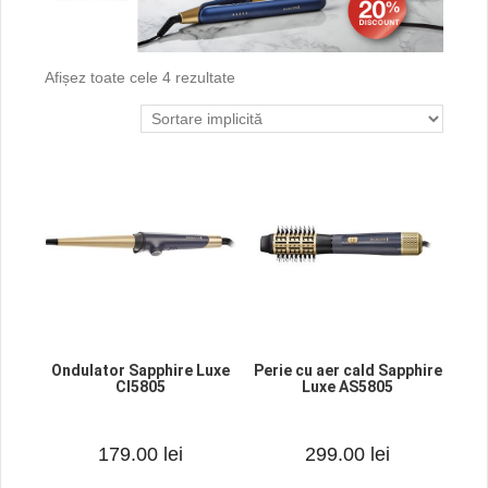
Afișez toate cele 4 rezultate
Ondulator Sapphire Luxe
Perie cu aer cald Sapphire
CI5805
Luxe AS5805
0
0
179.00
lei
299.00
lei
o
o
u
u
t
t