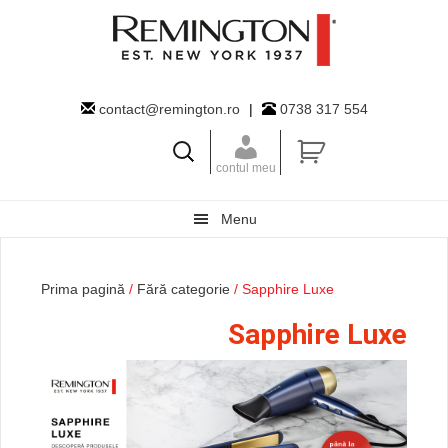
Skip
Skip
to
to
primary
main
navigation
content
contact@remington.ro
|
0738 317 554
contul meu
Menu
Prima pagină
/
Fără categorie
/ Sapphire Luxe
Sapphire Luxe