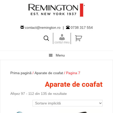
Skip
Skip
Skip
to
to
to
primary
main
primary
navigation
content
sidebar
contact@remington.ro
|
0738 317 554
contul meu
Menu
Prima pagină
/
Aparate de coafat
/ Pagina 7
Aparate de coafat
Afișez 97 - 112 din 135 de rezultate