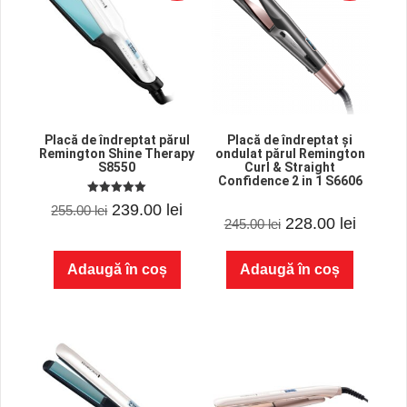
Placă de îndreptat părul
Placă de îndreptat și
Remington Shine Therapy
ondulat părul Remington
S8550
Curl & Straight
Confidence 2 in 1 S6606
5.00
Prețul
Prețul
239.00
lei
255.00
lei
out of 5
0
Prețul
Prețul
228.00
lei
245.00
lei
o
inițial
curent
u
inițial
curent
t
a
este:
o
Adaugă în coș
Adaugă în coș
f
a
este:
5
fost:
239.00 lei.
fost:
228.00 
255.00 lei.
245.00 lei.