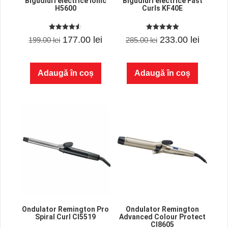
Bigudiuri electrice Ionic
Bigudiuri electrice Fast
H5600
Curls KF40E
4.50
5.00
Prețul
Prețul
Prețul
Prețul
177.00
lei
233.00
lei
199.00
lei
285.00
lei
out of 5
out of 5
inițial
curent
inițial
curent
a
este:
a
este:
Adaugă în coș
Adaugă în coș
fost:
177.00 lei.
fost:
233.00 
199.00 lei.
285.00 lei.
Ondulator Remington Pro
Ondulator Remington
Spiral Curl CI5519
Advanced Colour Protect
CI8605