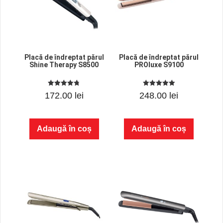
Placă de îndreptat părul
Placă de îndreptat părul
Shine Therapy S8500
PROluxe S9100
4.75
5.00
172.00
lei
248.00
lei
out of 5
out of 5
Adaugă în coș
Adaugă în coș