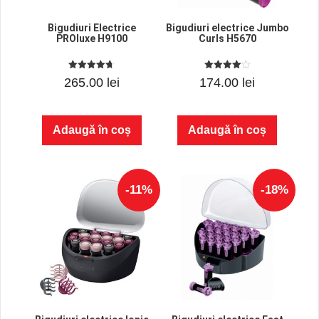
Bigudiuri Electrice
Bigudiuri electrice Jumbo
PROluxe H9100
Curls H5670
4.71
4.00
265.00
lei
174.00
lei
out of 5
out of 5
Adaugă în coș
Adaugă în coș
-11%
-18%