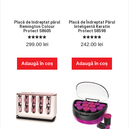
Placă de îndreptat părul
Placă de Îndreptat Părul
Remington Colour
Inteligentă Keratin
Protect S8605
Protect S8598
5.00
4.89
299.00
lei
242.00
lei
out of 5
out of 5
Adaugă în coș
Adaugă în coș