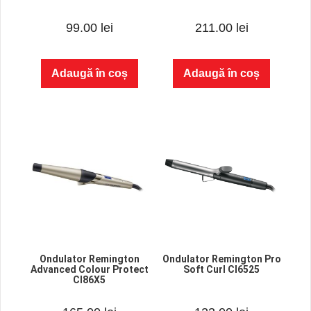
0
0
99.00
lei
211.00
lei
o
o
u
u
t
t
o
o
f
f
Adaugă în coș
Adaugă în coș
5
5
Ondulator Remington
Ondulator Remington Pro
Advanced Colour Protect
Soft Curl CI6525
CI86X5
0
0