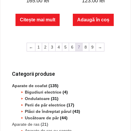
165.00
lei
123.00
lei
o
o
u
u
t
t
o
o
f
f
Citește mai mult
Adaugă în coș
5
5
←
1
2
3
4
5
6
7
8
9
→
Bara
principală
Categorii produse
Aparate de coafat
(135)
Bigudiuri electrice
(4)
Ondulatoare
(31)
Perii de păr electrice
(17)
Plăci de îndreptat părul
(43)
Uscătoare de păr
(44)
Aparate de ras
(21)
Aparate de ras cu capete